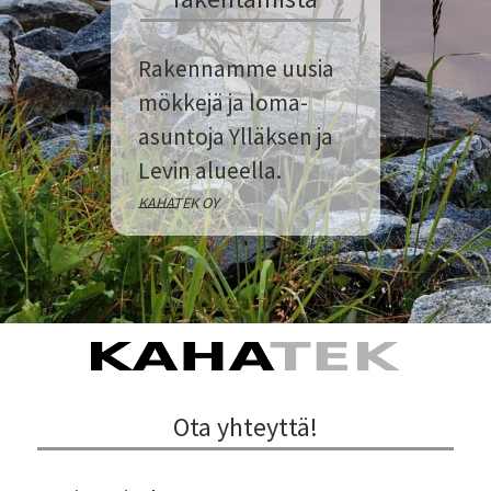
Rakennamme uusia
mökkejä ja loma-
asuntoja Ylläksen ja
Levin alueella.
KAHATEK OY
Ota yhteyttä!