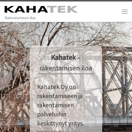
Skip to content
Vali
Rakentamisen iloa
Kahatek
–
rakentamisen iloa
Kahatek Oy on
rakentamiseen ja
rakentamisen
palveluihin
keskittynyt yritys.